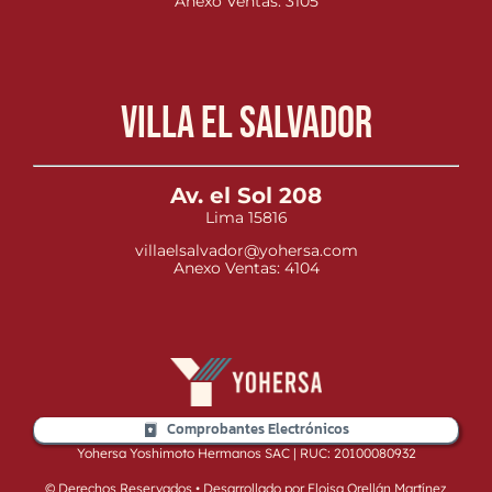
Anexo Ventas: 3105
Villa el Salvador
Av. el Sol 208
Lima 15816
villaelsalvador@yohersa.com
Anexo Ventas: 4104
Comprobantes Electrónicos
Yohersa Yoshimoto Hermanos SAC | RUC: 20100080932
© Derechos Reservados • Desarrollado por Eloisa Orellán Martínez