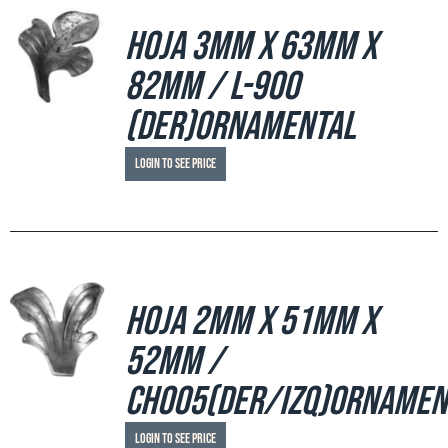
Hoja 3mm x 63mm x
82mm / L-900
(der)ornamental
Login to see price
Hoja 2mm x 51mm x
52mm /
CH005(der/izq)ornamen
Login to see price