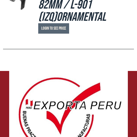
82mm / L-901
(izq)ornamental
Login to see price