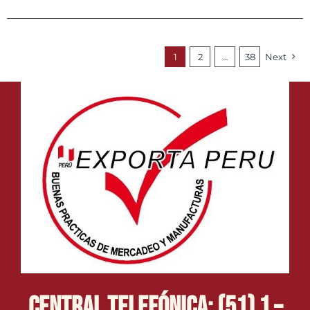
1
2
…
38
Next
Central Telefónica: (51) 1 –