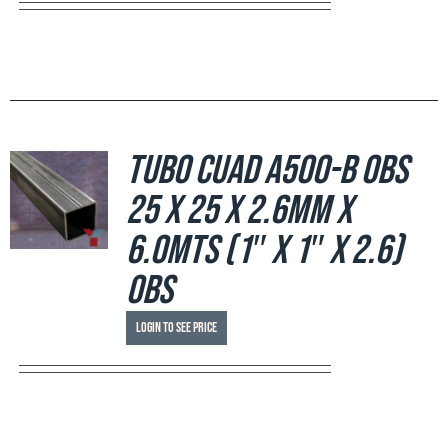
Tubo Cuad A500-B OBS
25 x 25 x 2.6mm x
6.0mts (1″ x 1″ x 2.6)
OBS
Login to see price