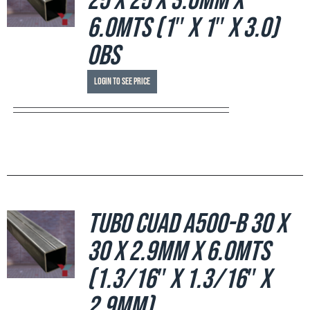
25 x 25 x 3.0mm x
6.0mts (1″ x 1″ X 3.0)
OBS
Login to see price
Tubo Cuad A500-B 30 x
30 x 2.9mm x 6.0mts
(1.3/16″ x 1.3/16″ x
2.9mm)