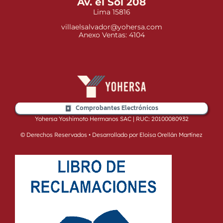
Av. el Sol 208
Lima 15816
villaelsalvador@yohersa.com
Anexo Ventas: 4104
Comprobantes Electrónicos
Yohersa Yoshimoto Hermanos SAC | RUC: 20100080932
© Derechos Reservados • Desarrollado por Eloisa Orellán Martínez