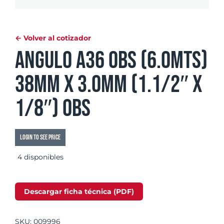
← Volver al cotizador
Angulo A36 OBS (6.0mts)
38mm x 3.0mm (1.1/2″ x
1/8″) OBS
Login to see price
4 disponibles
Descargar ficha técnica (PDF)
SKU:
009996