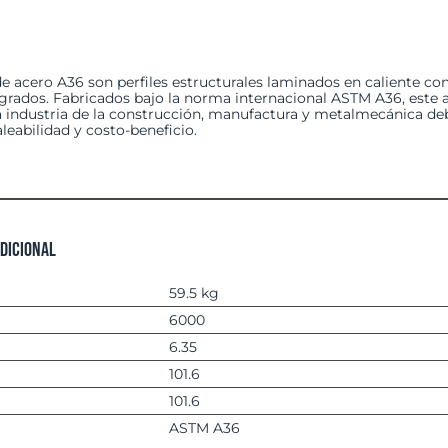
e acero A36 son perfiles estructurales laminados en caliente con 
 grados. Fabricados bajo la norma internacional ASTM A36, este 
la industria de la construcción, manufactura y metalmecánica deb
eabilidad y costo-beneficio.
dicional
59.5 kg
6000
6.35
101.6
101.6
ASTM A36