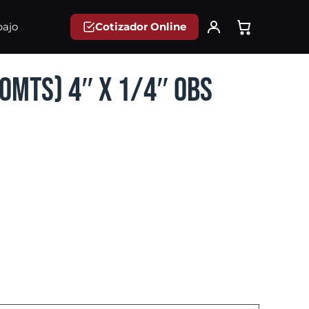
Cotizador Online
bajo
0mts) 4″ x 1/4″ OBS