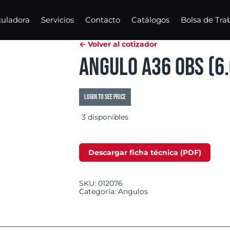
culadora
Servicios
Contacto
Catálogos
Bolsa de Tra
← Volver al cotizador
Angulo A36 OBS (6.
Login to see price
3 disponibles
Descargar ficha técnica (PDF)
SKU:
012076
Categoría:
Angulos