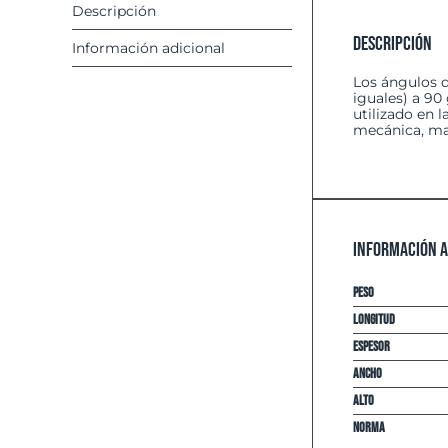
Descripción
Descripción
Información adicional
Los ángulos d
iguales) a 90
utilizado en 
mecánica, mal
Información a
Peso
Longitud
espesor
Ancho
Alto
Norma