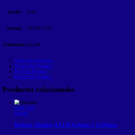
Ancho
1220
Norma
ASTM A792
Cobertura
AZ100
Share On Facebook
Tweet This Product
Pin This Product
Email This Product
Productos relacionados
View Cart
Details
Bobina Aluzinc AZ150 0.4mm x 1220mm