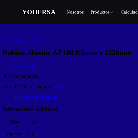
Skip
to
YOHERSA
Nosotros
Productos
Calculad
content
← Volver al cotizador
Bobina Aluzinc AZ100 0.5mm x 1220mm
Login to see price
78235 disponibles
SKU:
012662
Categoría:
Bobinas
Información adicional
Información adicional
Peso
1 kg
espesor
0.5