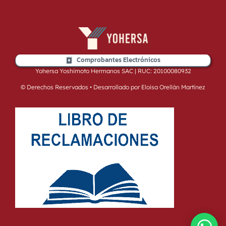
Comprobantes Electrónicos
Yohersa Yoshimoto Hermanos SAC | RUC: 20100080932
© Derechos Reservados • Desarrollado por Eloisa Orellán Martínez