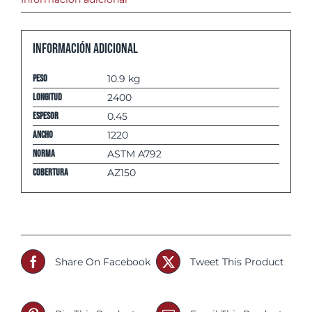
Información adicional
Peso
10.9 kg
Longitud
2400
espesor
0.45
Ancho
1220
Norma
ASTM A792
Cobertura
AZ150
Share On Facebook
Tweet This Product