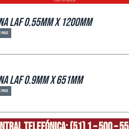
na LAF 0.55mm x 1200mm
e price
na LAF 0.9mm x 651mm
e price
ntral Telefónica: (51) 1 – 500 – 5