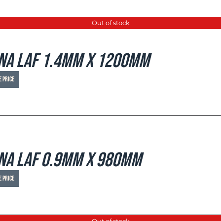
Out of stock
na LAF 1.4mm x 1200mm
e price
na LAF 0.9mm x 980mm
e price
Out of stock