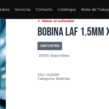
adora
Servicios
Contacto
Catálogos
Bolsa de Trabaj
← Volver al cotizador
Bobina LAF 1.5mm
Login to see price
26930 disponibles
SKU:
002599
Categoría:
Bobinas