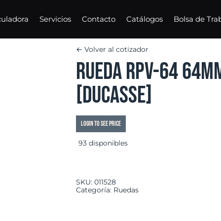
culadora
Servicios
Contacto
Catálogos
Bolsa de Tra
← Volver al cotizador
Rueda RPV-64 64mm
[Ducasse]
Login to see price
93 disponibles
SKU:
011528
Categoría:
Ruedas