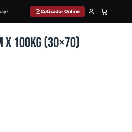
Cotizador Online
bajo
 x 100kg (30×70)