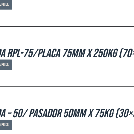
e price
a RPL-75/PLACA 75mm x 250kg (70
e price
a – 50/ Pasador 50mm x 75kg (30×
e price