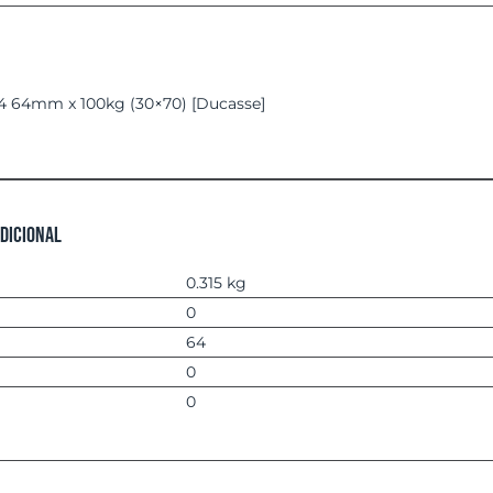
 64mm x 100kg (30×70) [Ducasse]
dicional
0.315 kg
0
64
0
0