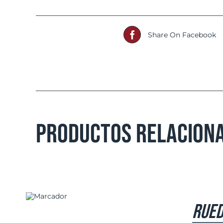
Share On Facebook
Productos relacion
ETAILS
Rued