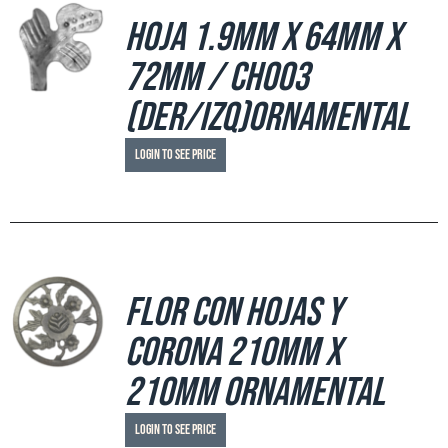
Hoja 1.9mm x 64mm x
72mm / CH003
(der/izq)ornamental
Login to see price
Flor con hojas y
corona 210mm x
210mm ornamental
Login to see price