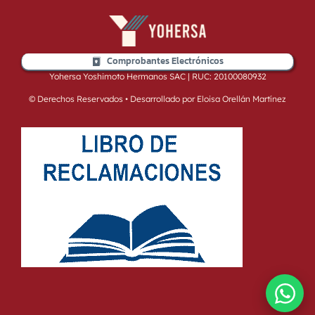
Comprobantes Electrónicos
Yohersa Yoshimoto Hermanos SAC | RUC: 20100080932
© Derechos Reservados • Desarrollado por Eloisa Orellán Martínez