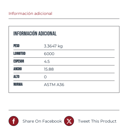
Información adicional
Información adicional
Peso
3.3647 kg
Longitud
6000
espesor
4.5
Ancho
15.88
Alto
0
Norma
ASTM A36
Share On Facebook
Tweet This Product