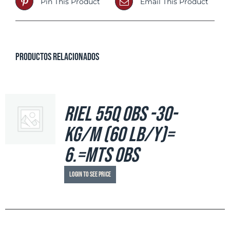
Pin This Product
Email This Product
Productos relacionados
Riel 55Q OBS -30-
Kg/m (60 Lb/y)=
6.=mts OBS
Login to see price