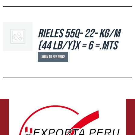
RIELES 55Q- 22- KG/M
(44 Lb/y)X = 6 =.mts
Login to see price