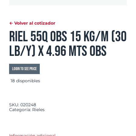
← Volver al cotizador
Riel 55Q OBS 15 Kg/m (30
Lb/y) x 4.96 mts OBS
Login to see price
18 disponibles
SKU:
020248
Categoría:
Rieles
Información adicional