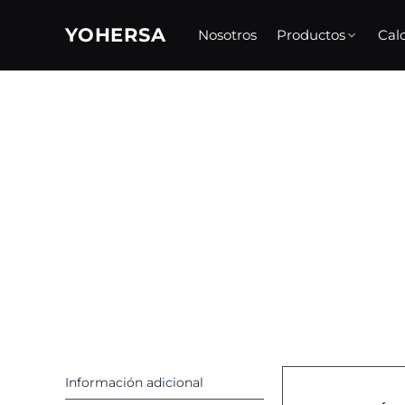
Skip
to
YOHERSA
Nosotros
Productos
Cal
content
Información adicional