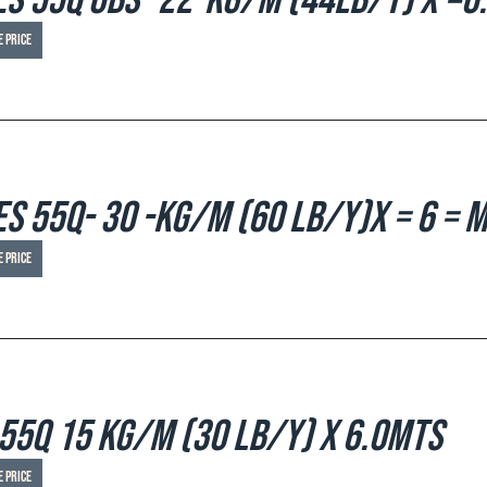
ES 55Q OBS -22-KG/M (44Lb/y) x =6
e price
ES 55Q- 30 -KG/M (60 Lb/y)X = 6 = 
e price
 55Q 15 Kg/m (30 Lb/y) x 6.0mts
e price