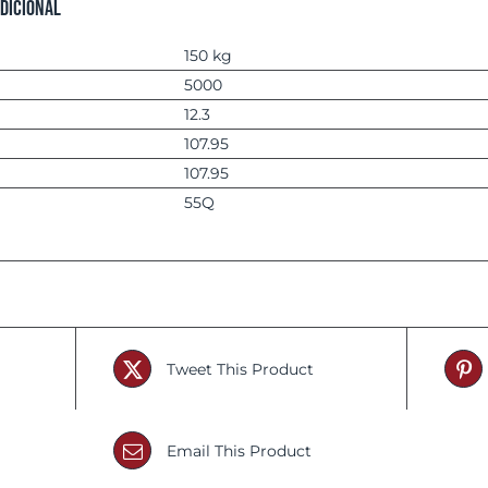
dicional
150 kg
5000
12.3
107.95
107.95
55Q
Tweet This Product
Email This Product