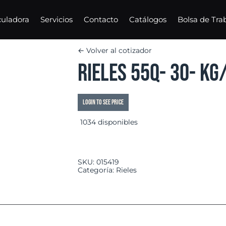
culadora
Servicios
Contacto
Catálogos
Bolsa de Tra
← Volver al cotizador
RIELES 55Q- 30- KG
Login to see price
1034 disponibles
SKU:
015419
Categoría:
Rieles