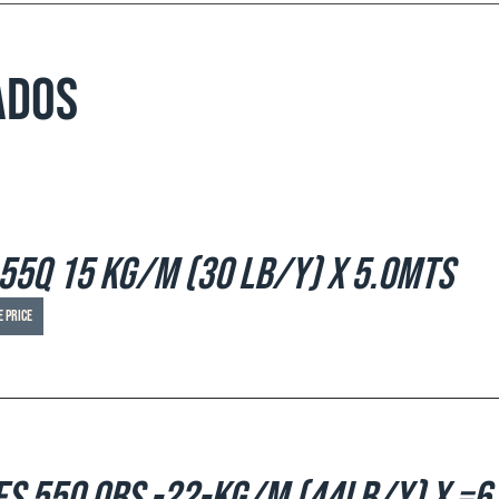
ados
 55Q 15 Kg/m (30 Lb/y) x 5.0mts
e price