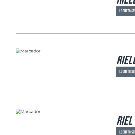
RIEL
Login to se
ETAILS
RIEL
Login to se
ETAILS
Riel
Login to se