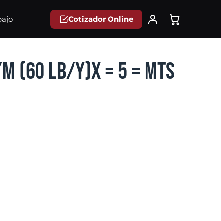
Cotizador Online
bajo
/M (60 Lb/y)X = 5 = mts