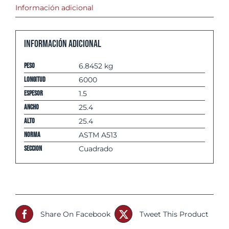
Información adicional
Información adicional
Peso
6.8452 kg
Longitud
6000
espesor
1.5
Ancho
25.4
Alto
25.4
Norma
ASTM A513
Seccion
Cuadrado
Share On Facebook
Tweet This Product