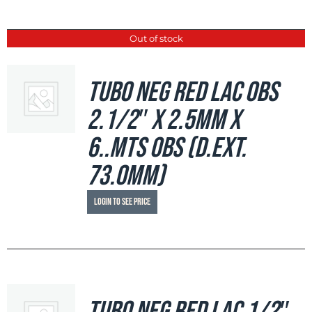
Out of stock
Tubo Neg Red LAC OBS
2.1/2″ x 2.5mm x
6..mts OBS (d.ext.
73.0mm)
Login to see price