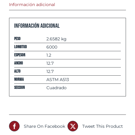
Información adicional
Información adicional
Peso
2.6582 kg
Longitud
6000
espesor
1.2
Ancho
12.7
Alto
12.7
Norma
ASTM A513
Seccion
Cuadrado
Share On Facebook
Tweet This Product