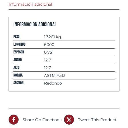
Información adicional
Información adicional
Peso
1.3261 kg
Longitud
6000
espesor
0.75
Ancho
12.7
Alto
12.7
Norma
ASTM A513
Seccion
Redondo
Share On Facebook
Tweet This Product