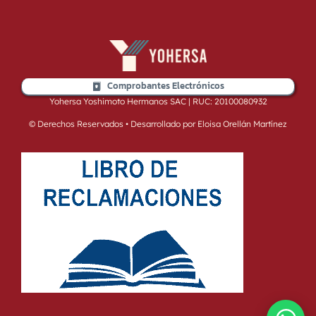
Comprobantes Electrónicos
Yohersa Yoshimoto Hermanos SAC | RUC: 20100080932
© Derechos Reservados • Desarrollado por Eloisa Orellán Martínez