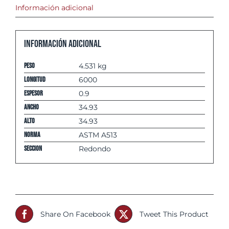
Información adicional
Información adicional
Peso
4.531 kg
Longitud
6000
espesor
0.9
Ancho
34.93
Alto
34.93
Norma
ASTM A513
Seccion
Redondo
Share On Facebook
Tweet This Product