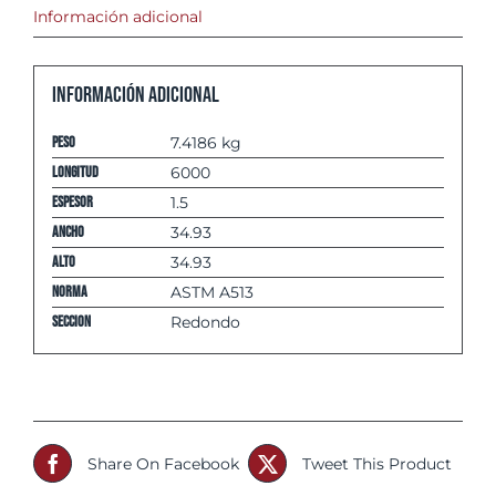
Información adicional
Información adicional
Peso
7.4186 kg
Longitud
6000
espesor
1.5
Ancho
34.93
Alto
34.93
Norma
ASTM A513
Seccion
Redondo
Share On Facebook
Tweet This Product