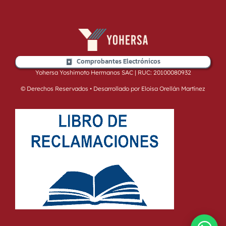
Comprobantes Electrónicos
Yohersa Yoshimoto Hermanos SAC | RUC: 20100080932
© Derechos Reservados • Desarrollado por Eloisa Orellán Martínez