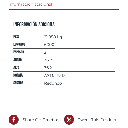
Información adicional
Información adicional
Peso
21.958 kg
Longitud
6000
espesor
2
Ancho
76.2
Alto
76.2
Norma
ASTM A513
Seccion
Redondo
Share On Facebook
Tweet This Product