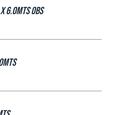
 x 6.0mts OBS
.0mts
mts