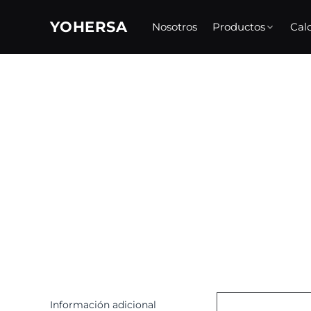
Skip
to
YOHERSA
Nosotros
Productos
Cal
content
Información adicional