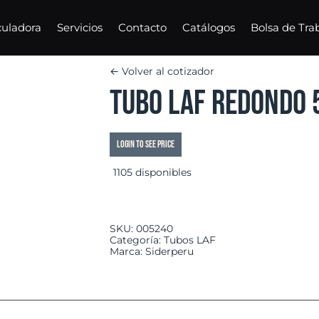
culadora
Servicios
Contacto
Catálogos
Bolsa de Tra
← Volver al cotizador
Tubo LAF Redondo 
Login to see price
1105 disponibles
SKU:
005240
Categoría:
Tubos LAF
Marca:
Siderperu