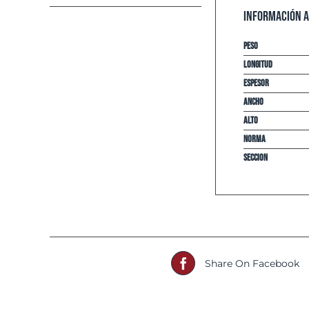
Información a
Peso
Longitud
espesor
Ancho
Alto
Norma
Seccion
Share On Facebook