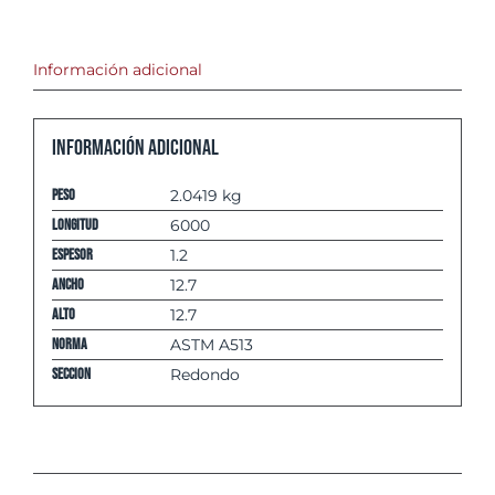
Información adicional
Información adicional
Peso
2.0419 kg
Longitud
6000
espesor
1.2
Ancho
12.7
Alto
12.7
Norma
ASTM A513
Seccion
Redondo