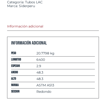
Categoría:
Tubos LAC
Marca:
Siderperu
Información adicional
Información adicional
Peso
20.7798 kg
Longitud
6400
espesor
2.9
Ancho
48.3
Alto
48.3
Norma
ASTM A513
Seccion
Redondo