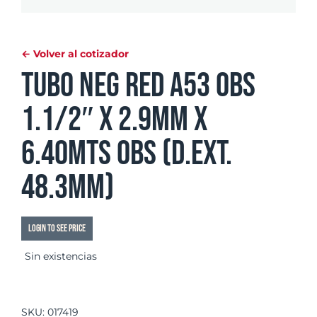
← Volver al cotizador
Tubo Neg Red A53 OBS
1.1/2″ x 2.9mm x
6.40mts OBS (d.ext.
48.3mm)
Login to see price
Sin existencias
SKU:
017419