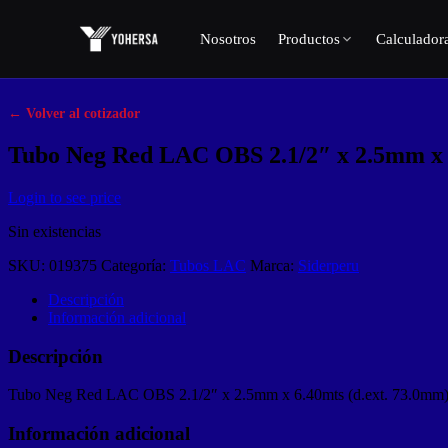
Skip
to
Nosotros
Productos
Calculador
content
← Volver al cotizador
Tubo Neg Red LAC OBS 2.1/2″ x 2.5mm x 
Login to see price
Sin existencias
SKU:
019375
Categoría:
Tubos LAC
Marca:
Siderperu
Descripción
Información adicional
Descripción
Tubo Neg Red LAC OBS 2.1/2″ x 2.5mm x 6.40mts (d.ext. 73.0m
Información adicional