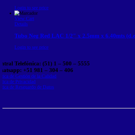
Login to see price
View Cart
Details
Tubo Neg Red LAC 1/2″ x 2.5mm x 6.40mts (d.e
Login to see price
ntral Telefónica: (51) 1 – 500 – 5555
atsapp: +51 981 – 304 – 406
lítica de Gestión de la Calidad
lítica de Privacidad
lítica de Resguardo de Datos