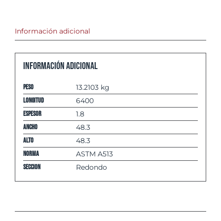
Información adicional
Información adicional
Peso
13.2103 kg
Longitud
6400
espesor
1.8
Ancho
48.3
Alto
48.3
Norma
ASTM A513
Seccion
Redondo