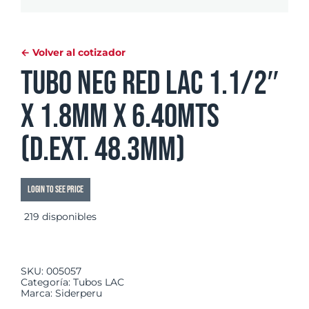
← Volver al cotizador
Tubo Neg Red LAC 1.1/2″
x 1.8mm x 6.40mts
(d.ext. 48.3mm)
Login to see price
219 disponibles
SKU:
005057
Categoría:
Tubos LAC
Marca:
Siderperu