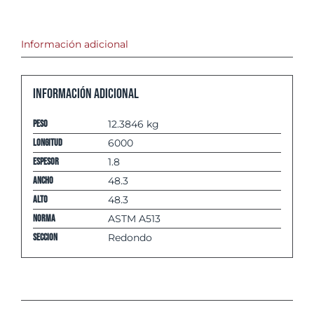
Información adicional
Información adicional
Peso
12.3846 kg
Longitud
6000
espesor
1.8
Ancho
48.3
Alto
48.3
Norma
ASTM A513
Seccion
Redondo