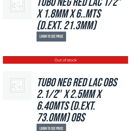
Tubo Neg Red LAC 1/2″
x 1.8mm x 6..mts
(d.ext. 21.3mm)
Login to see price
Out of stock
Tubo Neg Red LAC OBS
2.1/2″ x 2.5mm x
6.40mts (d.ext.
73.0mm) OBS
Login to see price