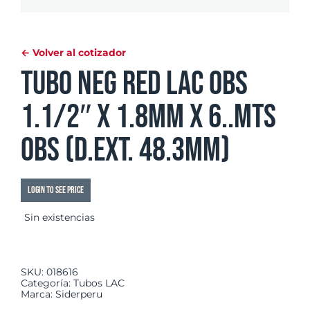
← Volver al cotizador
Tubo Neg Red LAC OBS
1.1/2″ x 1.8mm x 6..mts
OBS (d.ext. 48.3mm)
Login to see price
Sin existencias
SKU:
018616
Categoría:
Tubos LAC
Marca:
Siderperu