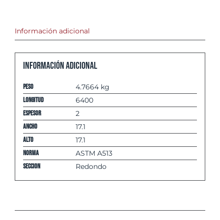
Información adicional
Información adicional
Peso
4.7664 kg
Longitud
6400
espesor
2
Ancho
17.1
Alto
17.1
Norma
ASTM A513
Seccion
Redondo