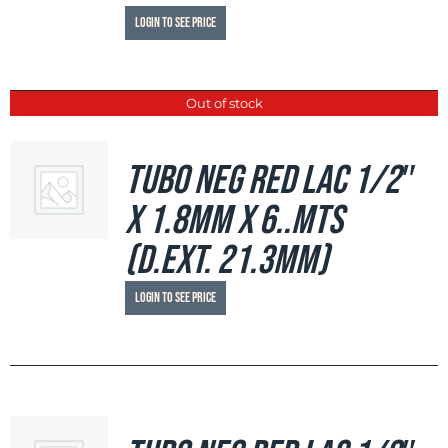
Login to see price
Out of stock
Tubo Neg Red LAC 1/2″
x 1.8mm x 6..mts
(d.ext. 21.3mm)
Login to see price