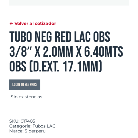
← Volver al cotizador
Tubo Neg Red LAC OBS
3/8″ x 2.0mm x 6.40mts
OBS (d.ext. 17.1mm)
Login to see price
Sin existencias
SKU:
017405
Categoría:
Tubos LAC
Marca:
Siderperu