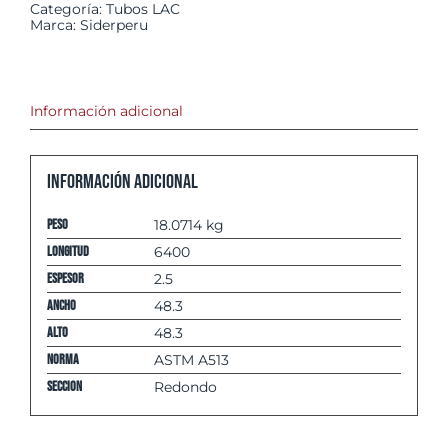
Categoría:
Tubos LAC
Marca:
Siderperu
Información adicional
Información adicional
Peso
18.0714 kg
Longitud
6400
espesor
2.5
Ancho
48.3
Alto
48.3
Norma
ASTM A513
Seccion
Redondo