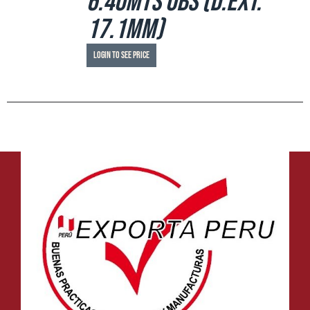
6.40mts OBS (d.ext.
17.1mm)
Login to see price