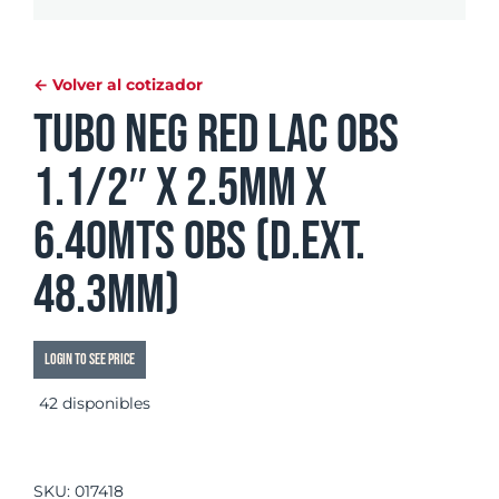
← Volver al cotizador
Tubo Neg Red LAC OBS
1.1/2″ x 2.5mm x
6.40mts OBS (d.ext.
48.3mm)
Login to see price
42 disponibles
SKU:
017418