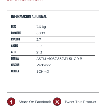
Información adicional
Peso
7.6 kg
Longitud
6000
espesor
2.7
Ancho
21.3
Alto
21.3
Norma
ASTM A106/A53/API 5L GR B
Seccion
Redondo
Cedula
SCH-40
Share On Facebook
Tweet This Product