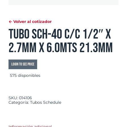
← Volver al cotizador
Tubo SCH-40 C/C 1/2″ x
2.7mm x 6.0mts 21.3mm
Login to see price
575 disponibles
SKU:
014106
Categoría:
Tubos Schedule
Información adicional