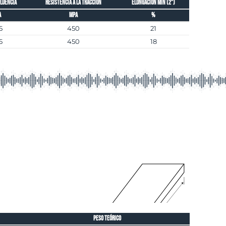
Fluencia
Resistencia a la tracción
Elongación mín (2")
a
Mpa
%
5
450
21
5
450
18
peso teórico