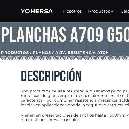
Skip
to
YOHERSA
Nosotros
Productos
Cal
content
Planchas A709 G5
PRODUCTOS
PLANOS
ALTA RESISTENCIA A709
Descripción
Son productos de alta resistencia, diseñados principa
metálicas de gran exigencia, especialmente en el sec
caracterizan por combinar resistencia mecánica, solda
ideales en aplicaciones donde la seguridad estructural 
Vienen en presentaciones de anchos hasta 1,500mm y
dimensiones, previa consulta.