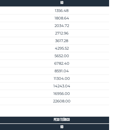
kg
1356.48
1808.64
2034.72
2712.96
3617.28
4295.52
5652.00
6782.40
8591.04
11304.00
14243.04
16956.00
22608.00
peso teórico
kg