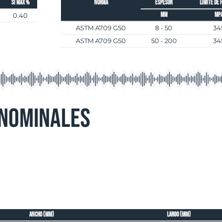
Si máx %
Norma
Espesor
Límite de 
mm
Mp
0.40
ASTM A709 G50
8 - 50
34
ASTM A709 G50
50 - 200
34
 Nominales
ancho (mm)
largo (mm)