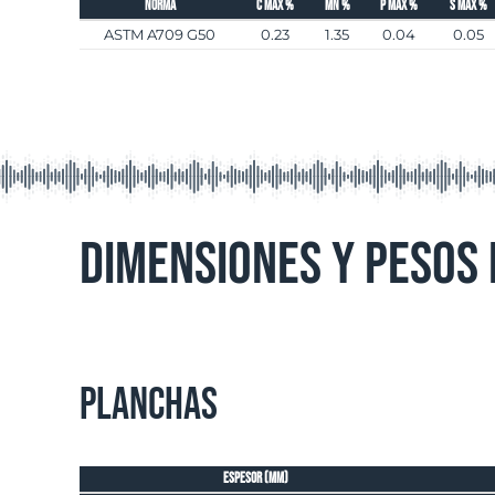
Norma
C máx %
Mn %
P máx %
S máx %
ASTM A709 G50
0.23
1.35
0.04
0.05
Dimensiones y Pesos
Planchas
espesor (mm)