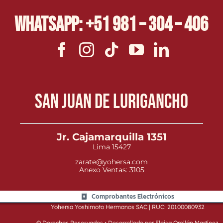
Whatsapp: +51 981 – 304 – 406
San Juan de Lurigancho
Jr. Cajamarquilla 1351
Lima 15427
zarate@yohersa.com
Anexo Ventas: 3105
Comprobantes Electrónicos
Yohersa Yoshimoto Hermanos SAC | RUC: 20100080932
© Derechos Reservados • Desarrollado por Eloisa Orellán Martínez