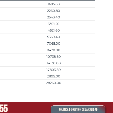
1695.60
2260.80
2543.40
3391.20
4521.60
5369.40
7065.00
8478.00
10738.80
14130.00
17803.80
21195.00
28260.00
555
Política de Gestión de la Calidad