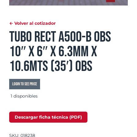
← Volver al cotizador
Tubo Rect A500-B OBS
10″ x 6″ x 6.3mm x
10.6mts (35′) OBS
Login to see price
1 disponibles
Descargar ficha técnica (PDF)
SKU:
018238