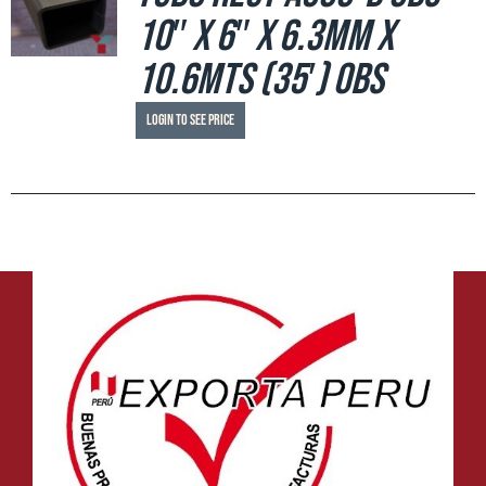
10″ x 6″ x 6.3mm x
10.6mts (35′) OBS
Login to see price