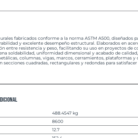
urales fabricados conforme a la norma ASTM A500, diseñados par
abilidad y excelente desempeño estructural. Elaborados en acer
ón entre resistencia y peso, facilitando su uso en proyectos de c
na soldabilidad, uniformidad dimensional y acabado de calidad,
etálicas, columnas, vigas, marcos, cerramientos, plataformas y d
n secciones cuadradas, rectangulares y redondas para satisfacer
dicional
488.4547 kg
8600
12.7