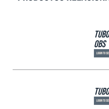
DETAILS
Tubo
OBS
Login to se
DETAILS
Tubo
Login to se