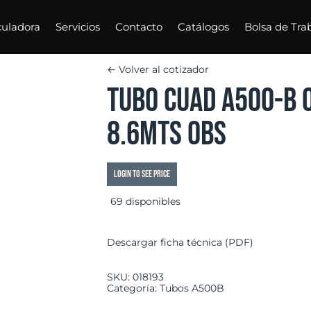
culadora
Servicios
Contacto
Catálogos
Bolsa de Tra
← Volver al cotizador
Tubo Cuad A500-B O
8.6mts OBS
Login to see price
69 disponibles
Descargar ficha técnica (PDF)
SKU:
018193
Categoría:
Tubos A500B