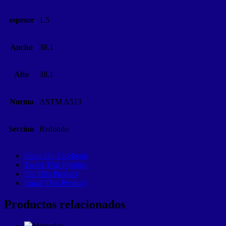
espesor
1.5
Ancho
38.1
Alto
38.1
Norma
ASTM A513
Seccion
Redondo
Share On Facebook
Tweet This Product
Pin This Product
Email This Product
Productos relacionados