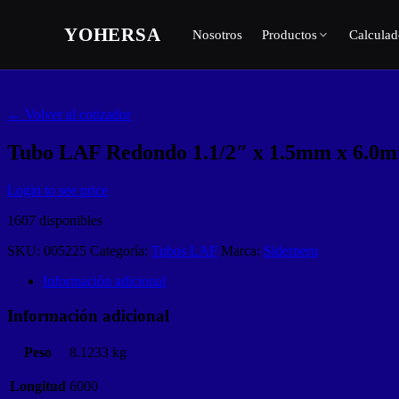
Skip
to
YOHERSA
Nosotros
Productos
Calculad
content
← Volver al cotizador
Tubo LAF Redondo 1.1/2″ x 1.5mm x 6.0m
Login to see price
1607 disponibles
SKU:
005225
Categoría:
Tubos LAF
Marca:
Siderperu
Información adicional
Información adicional
Peso
8.1233 kg
Longitud
6000