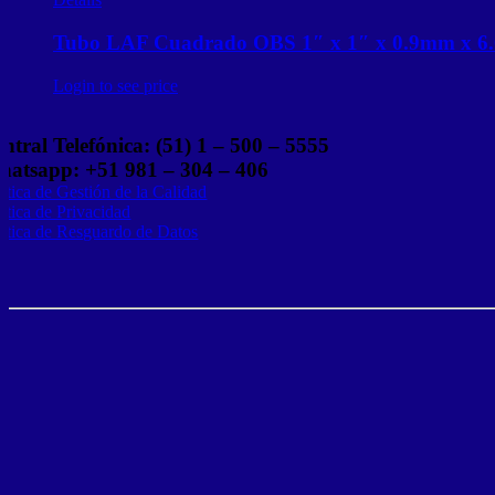
Tubo LAF Cuadrado OBS 1″ x 1″ x 0.9mm x 6
Login to see price
ntral Telefónica: (51) 1 – 500 – 5555
atsapp: +51 981 – 304 – 406
lítica de Gestión de la Calidad
lítica de Privacidad
lítica de Resguardo de Datos