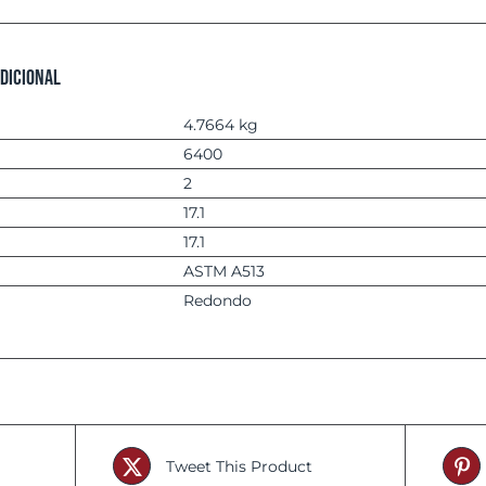
dicional
4.7664 kg
6400
2
17.1
17.1
ASTM A513
Redondo
Tweet This Product