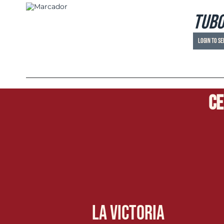
ETAILS
Tubo
Login to se
Ce
La Victoria