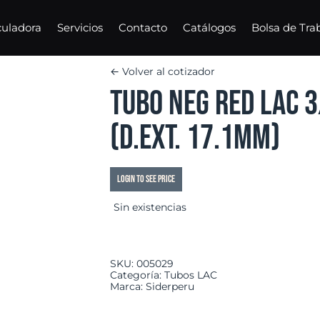
culadora
Servicios
Contacto
Catálogos
Bolsa de Tra
← Volver al cotizador
Tubo Neg Red LAC 
(d.ext. 17.1mm)
Login to see price
Sin existencias
SKU:
005029
Categoría:
Tubos LAC
Marca:
Siderperu