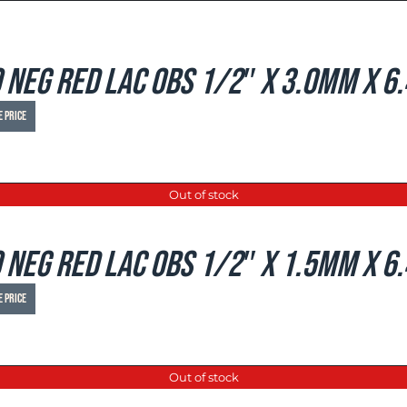
 Neg Red LAC OBS 1/2″ x 3.0mm x 6
e price
Out of stock
 Neg Red LAC OBS 1/2″ x 1.5mm x 6
e price
Out of stock