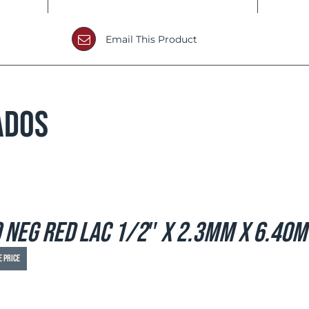
Email This Product
ados
 Neg Red LAC 1/2″ x 2.3mm x 6.40m
e price