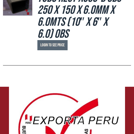
250 x 150 x 6.0mm x
6.0mts (10″ x 6″ x
6.0) OBS
Login to see price