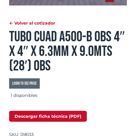
← Volver al cotizador
Tubo Cuad A500-B OBS 4″
x 4″ x 6.3mm x 9.0mts
(28′) OBS
Login to see price
1 disponibles
Descargar ficha técnica (PDF)
SKU:
018133