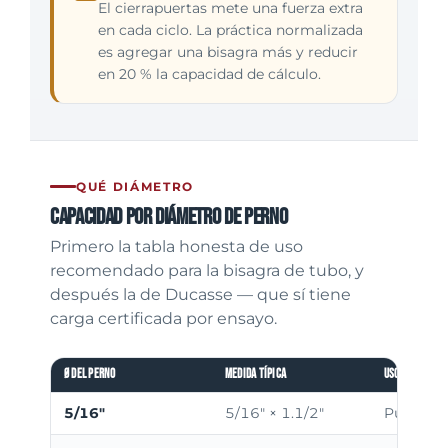
El cierrapuertas mete una fuerza extra
en cada ciclo. La práctica normalizada
es agregar una bisagra más y reducir
en 20 % la capacidad de cálculo.
QUÉ DIÁMETRO
Capacidad por diámetro de perno
Primero la tabla honesta de uso
recomendado para la bisagra de tubo, y
después la de Ducasse — que sí tiene
carga certificada por ensayo.
Ø del perno
Medida típica
Uso recomend
5/16"
5/16" × 1.1/2"
Puertitas