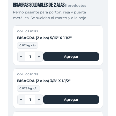
Bisagras soldables de 2 alas
6 productos
Perno pasante para portón, reja y puerta
metálica. Se sueldan al marco y a la hoja.
Cód. 016251
BISAGRA (2 alas) 5/16" X 1.1/2"
0.07 kg c/u
−
+
Agregar
Cód. 008175
BISAGRA (2 alas) 3/8" X 1.1/2"
0.075 kg c/u
−
+
Agregar