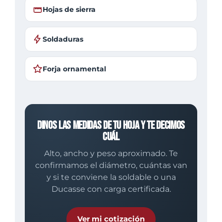
Hojas de sierra
Soldaduras
Forja ornamental
Dinos las medidas de tu hoja y te decimos
cuál
Alto, ancho y peso aproximado. Te
confirmamos el diámetro, cuántas van
y si te conviene la soldable o una
Ducasse con carga certificada.
Ver mi cotización