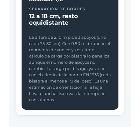
SEPARACIÓN DE BORDES
12 a 18 cm, resto
equidistante
La altura de 2.10 m pide 3 apoyos (uno
cada 75-80 cm). Con 0.90 m de ancho el
momento de vuelco ya es alto: el
cálculo de carga por bisagra lo penaliza
aunque el número de apoyos no
cambie. La carga por bisagra ya viene
con el criterio de la norma EN 1935 (cada
bisagra al menos a 1/3 del peso). Es una
estimación de orientación: si la hoja
lleva plancha lisa o va a la intemperie,
consúltanos.