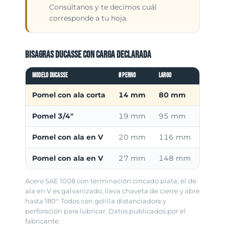
Consúltanos y te decimos cuál
corresponde a tu hoja.
Bisagras Ducasse con carga declarada
Modelo Ducasse
Ø perno
Largo
Capacida
Pomel con ala corta
14 mm
80 mm
250 
Pomel 3/4"
19 mm
95 mm
350 
Pomel con ala en V
20 mm
116 mm
400 
Pomel con ala en V
27 mm
148 mm
450 
Acero SAE 1008 con terminación cincado plata; el de
ala en V es galvanizado, lleva chaveta de cierre y abre
hasta 180°. Todos con golilla distanciadora y
perforación para lubricar. Datos publicados por el
fabricante.