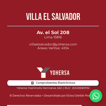
Villa el Salvador
Av. el Sol 208
Lima 15816
villaelsalvador@yohersa.com
Anexo Ventas: 4104
Comprobantes Electrónicos
Yohersa Yoshimoto Hermanos SAC | RUC: 20100080932
© Derechos Reservados • Desarrollado por Eloisa Orellán Martínez