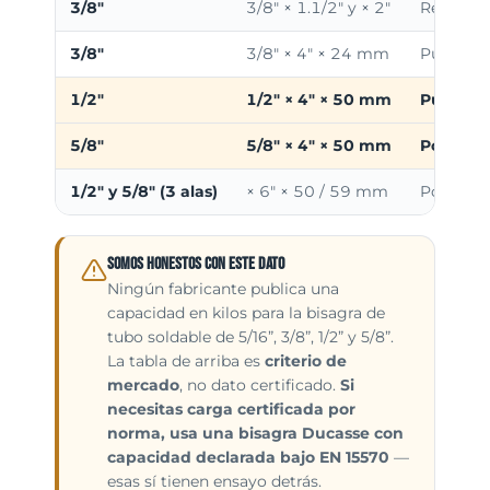
3/8"
3/8" × 1.1/2" y × 2"
Reja de v
3/8"
3/8" × 4" × 24 mm
Puerta de
1/2"
1/2" × 4" × 50 mm
Puerta d
5/8"
5/8" × 4" × 50 mm
Portón v
1/2" y 5/8" (3 alas)
× 6" × 50 / 59 mm
Portón ve
Somos honestos con este dato
Ningún fabricante publica una
capacidad en kilos para la bisagra de
tubo soldable de 5/16”, 3/8”, 1/2” y 5/8”.
La tabla de arriba es
criterio de
mercado
, no dato certificado.
Si
necesitas carga certificada por
norma, usa una bisagra Ducasse con
capacidad declarada bajo EN 15570
—
esas sí tienen ensayo detrás.